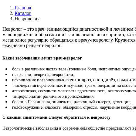
Главная
Каталог
Неврология
Невролог – это врач, занимающийся диагностикой и лечением бо
малоподвижный образ жизни – лишь немногие из причин, котор
мегаполиса регулярно обращаться к врачу-неврологу. Кружится
ежедневно решает невролог.
Какие заболевания лечит врач-невролог
боль в различных частях тела (головные боли, неприятные ощущен
невралгии, невриты, невропатии;
остеохондроз, спондилёз, грыжи м
искривление позвоночника
последствия перенесённых инсультов, травм, операций на мозге 
атеросклероз, сосудисто-мозговая недостаточность, вегетососудис
энцефалопатии различного происхождения;
болезнь Паркинсона, эпилепсия, рассеянный склероз, деменция;
головокружение, слабость, обмороки, стрессы, нарушение координ
С какими симптомами следует обратиться к неврологу
Неврологические заболевания в современном обществе представляют в