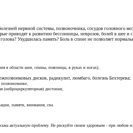
лезней нервной системы, позвоночника, сосудов головного мозга
ые приводят к развитию бессонницы, неврозов, болей в шее и с
 голова? Ухудшилась память? Боль в спине не позволяет нормал
ия в области шеи, спины, поясницы, в руках и ногах);
ежпозвонковых дисков, радикулит, люмбаго, болезнь Бехтерева;
и позвоночнике;
тая (нейроциркуляторная) дистония;
ации, памяти, внимания, сна.
есьма актуальную проблему.
Не рискуйте своим здоровьем
- при любом и