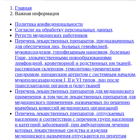
Главная
Важная информация
Политика конфиденциальности
Согласие на обработку персональных данных
Регистр медицинских работников
Перечень лекарственных препаратов, предназначенных
для обеспечения лиц, больных гемофилией,
муковисцидозом, гипофизарным нанизмом, болезнью
Гоше, злокачественными новообразованиями
лимфоидной, кроветворной и родственных им тканей,
рассеянным склерозом, гемолитико-уремическим
синдромом, юношеским артритом с системным началом,
мукополисахаридозом I, II и VI типов, лиц после
трансплантации органов и (или) тканей
Перечень лекарственных препаратов для медицинского
применения, в том числе лекарственных препаратов для
медицинского применения, назначаемых по решению
врачебных комиссий медицинских организаций
Перечень лекарственных препаратов, отпускаемых
населению в соответствии с перечнем групп населения
и категорий заболеваний, при амбулаторном лечении
которых лекарственные средства и изделия
медицинского назначения отпускаются по рецептам